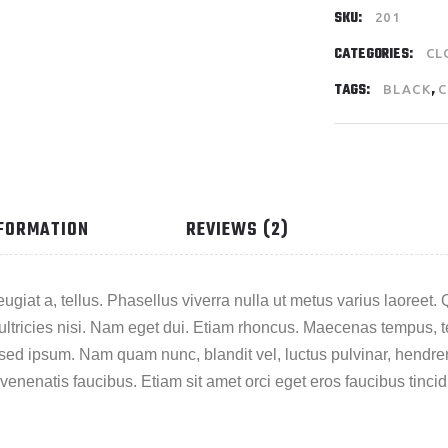
SKU:
201
CATEGORIES:
CL
TAGS:
,
BLACK
NFORMATION
REVIEWS (2)
eugiat a, tellus. Phasellus viverra nulla ut metus varius laoree
er ultricies nisi. Nam eget dui. Etiam rhoncus. Maecenas tempu
sed ipsum. Nam quam nunc, blandit vel, luctus pulvinar, hendrer
venenatis faucibus. Etiam sit amet orci eget eros faucibus tincid