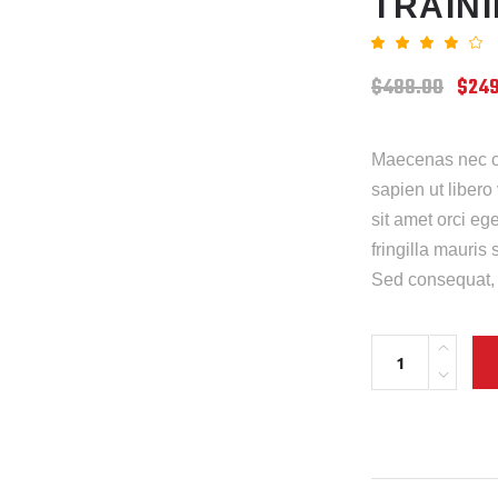
TRAIN
3.50
out
$
488.00
$
249
of
5
based
on
custo
Maecenas nec od
ratin
sapien ut libero
sit amet orci eg
fringilla mauris
Sed consequat, 