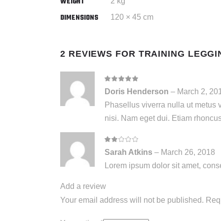
WEIGHT
2 kg
DIMENSIONS
120 × 45 cm
2 REVIEWS FOR
TRAINING LEGGI
Rated
5
out
Doris Henderson
–
March 2, 20
of 5
Phasellus viverra nulla ut metus v
nisi. Nam eget dui. Etiam rhoncus
Rated
2
Sarah Atkins
–
March 26, 2018
out
of
Lorem ipsum dolor sit amet, cons
5
Add a review
Your email address will not be published.
Requ