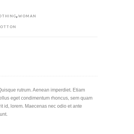
,
OTHING
WOMAN
COTTON
t. Quisque rutrum. Aenean imperdiet. Etiam
s, tellus eget condimentum rhoncus, sem quam
it id, lorem. Maecenas nec odio et ante
unt.