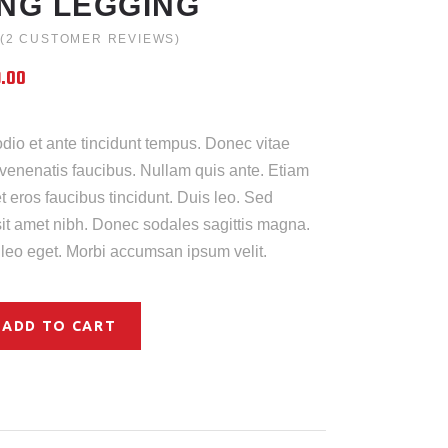
ING LEGGING
(
2
CUSTOMER REVIEWS)
Rated
2
.00
mer
io et ante tincidunt tempus. Donec vitae
gs
 venenatis faucibus. Nullam quis ante. Etiam
et eros faucibus tincidunt. Duis leo. Sed
 sit amet nibh. Donec sodales sagittis magna.
leo eget. Morbi accumsan ipsum velit.
ADD TO CART