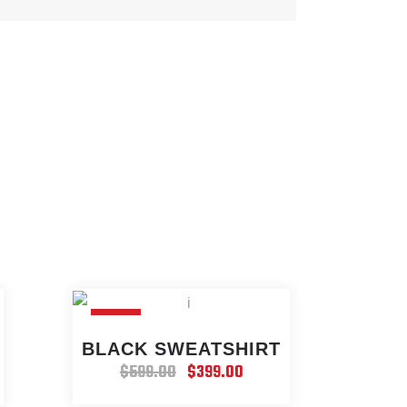
SALE
BLACK SWEATSHIRT
$
599.00
$
399.00