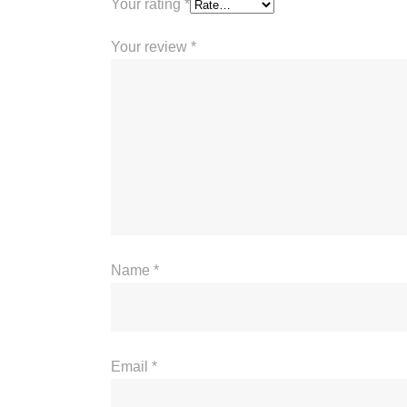
Your rating
*
Your review
*
Name
*
Email
*