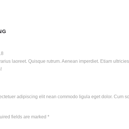
NG
18
arius laoreet. Quisque rutrum. Aenean imperdiet. Etiam ultricies 
!
ectetuer adipiscing elit nean commodo ligula eget dolor. Cum s
ired fields are marked
*