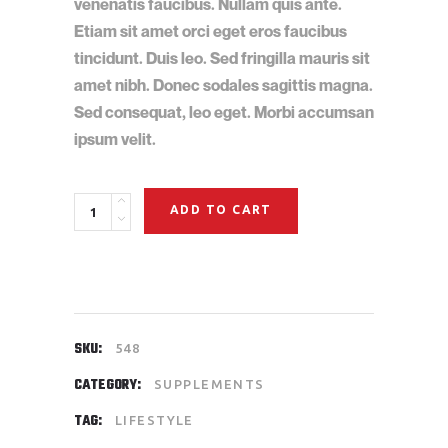
venenatis faucibus. Nullam quis ante.
Etiam sit amet orci eget eros faucibus
tincidunt. Duis leo. Sed fringilla mauris sit
amet nibh. Donec sodales sagittis magna.
Sed consequat, leo eget. Morbi accumsan
ipsum velit.
ADD TO CART
SKU:
548
CATEGORY:
SUPPLEMENTS
TAG:
LIFESTYLE